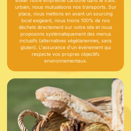
limiter notre empreinte carbone dans le trafic
urbain, nous mutualisons nos transports. Sur
place, nous mettons en avant un sourcing
local exigeant, nous trions 100% de nos
déchets directement sur votre site et nous
proposons systématiquement des menus
inclusifs (alternatives végétariennes, sans
gluten). L'assurance d'un événement qui
respecte vos propres objectifs
environnementaux.