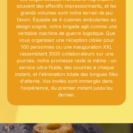
souvent des effectifs impressionnants, et les
grands volumes sont notre terrain de jeu
favori. Équipée de 4 cuisines ambulantes au
design soigné, notre brigade agit comme une
véritable machine de guerre logistique. Que
vous organisiez une réception ciblée pour
100 personnes ou une inauguration XXL
rassemblant 3000 collaborateurs sur une
journée, notre promesse reste la même : un
service ultra-fluide, des sourires à chaque
instant, et l'élimination totale des longues files
d'attente. Vos invités sont immergés dans
l'expérience, du premier instant jusqu'au
dernier.