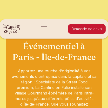
Demande de devis
Food Court
Événementiel à
Paris - Île-de-France
Apportez une touche d'originalité à vos
événements d'entreprise dans la capitale et sa
région ! Spécialiste de la Street Food
premium, La Cantine en Folie installe son
Village Gourmand éphémère de Paris intra-
muros jusqu'aux différents pôles d'activités
d'Île-de-France. Que vous souhaitiez